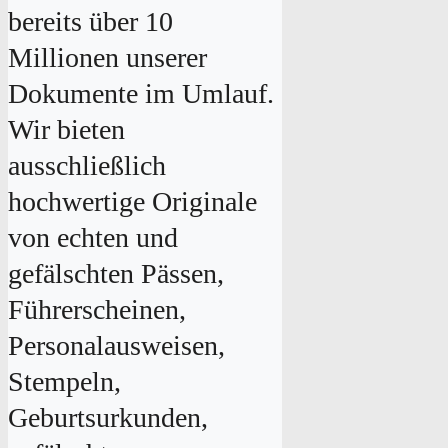
bereits über 10 
Millionen unserer 
Dokumente im Umlauf. 
Wir bieten 
ausschließlich 
hochwertige Originale 
von echten und 
gefälschten Pässen, 
Führerscheinen, 
Personalausweisen, 
Stempeln, 
Geburtsurkunden, 