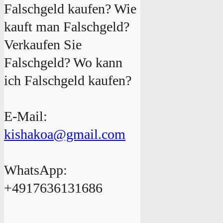
Falschgeld kaufen? Wie 
kauft man Falschgeld? 
Verkaufen Sie 
Falschgeld? Wo kann 
ich Falschgeld kaufen?

E-Mail: 
kishakoa@gmail.com
WhatsApp: 
+4917636131686
