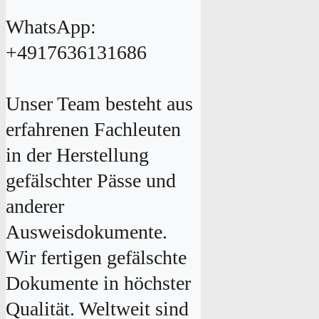
WhatsApp: 
+4917636131686

Unser Team besteht aus 
erfahrenen Fachleuten 
in der Herstellung 
gefälschter Pässe und 
anderer 
Ausweisdokumente. 
Wir fertigen gefälschte 
Dokumente in höchster 
Qualität. Weltweit sind 