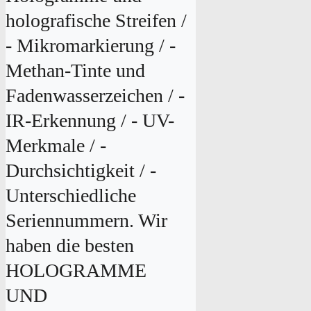
holografische Streifen / 
- Mikromarkierung / - 
Methan-Tinte und 
Fadenwasserzeichen / - 
IR-Erkennung / - UV-
Merkmale / - 
Durchsichtigkeit / - 
Unterschiedliche 
Seriennummern. Wir 
haben die besten 
HOLOGRAMME 
UND 