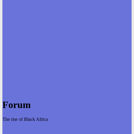
Forum
The rise of Black Africa