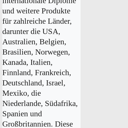
internationale Diplome 
und weitere Produkte 
für zahlreiche Länder, 
darunter die USA, 
Australien, Belgien, 
Brasilien, Norwegen, 
Kanada, Italien, 
Finnland, Frankreich, 
Deutschland, Israel, 
Mexiko, die 
Niederlande, Südafrika, 
Spanien und 
Großbritannien. Diese 