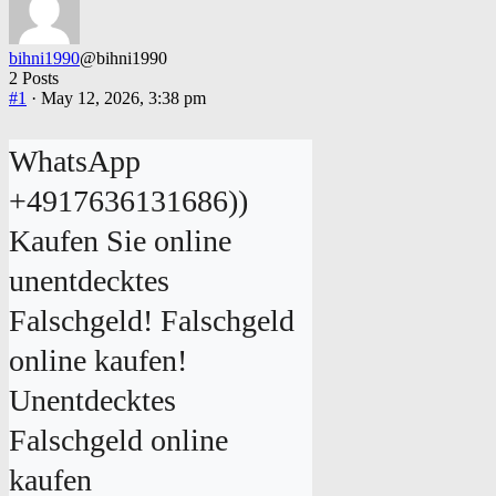
bihni1990
@bihni1990
2 Posts
#1
· May 12, 2026, 3:38 pm
WhatsApp 
+4917636131686)) 
Kaufen Sie online 
unentdecktes 
Falschgeld! Falschgeld 
online kaufen! 
Unentdecktes 
Falschgeld online 
kaufen 