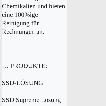
Chemikalien und bieten 
eine 100%ige 
Reinigung für 
Rechnungen an.

… PRODUKTE:

SSD-LÖSUNG

SSD Supreme Lösung
