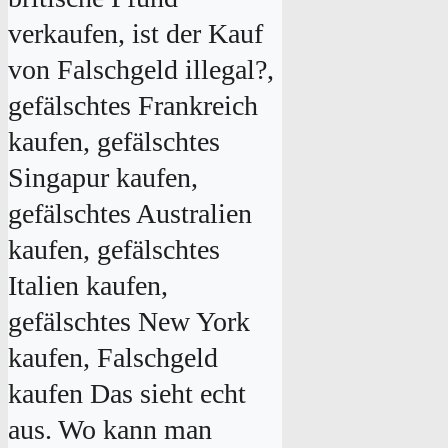
verkaufen, ist der Kauf 
von Falschgeld illegal?, 
gefälschtes Frankreich 
kaufen, gefälschtes 
Singapur kaufen, 
gefälschtes Australien 
kaufen, gefälschtes 
Italien kaufen, 
gefälschtes New York 
kaufen, Falschgeld 
kaufen Das sieht echt 
aus. Wo kann man 