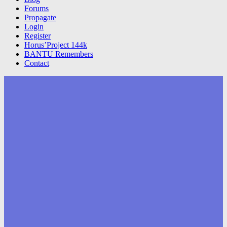
Forums
Propagate
Login
Register
Horus’Project 144k
BANTU Remembers
Contact