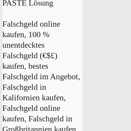
PASTE Lösung

Falschgeld online 
kaufen, 100 % 
unentdecktes 
Falschgeld (€$£) 
kaufen, bestes 
Falschgeld im Angebot, 
Falschgeld in 
Kalifornien kaufen, 
Falschgeld online 
kaufen, Falschgeld in 
Großbritannien kaufen, 