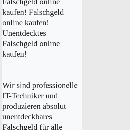
Falschgeld online 
kaufen! Falschgeld 
online kaufen! 
Unentdecktes 
Falschgeld online 
kaufen!

Wir sind professionelle 
IT-Techniker und 
produzieren absolut 
unentdeckbares 
Falschgeld für alle 