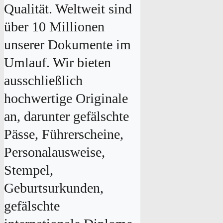
Qualität. Weltweit sind 
über 10 Millionen 
unserer Dokumente im 
Umlauf. Wir bieten 
ausschließlich 
hochwertige Originale 
an, darunter gefälschte 
Pässe, Führerscheine, 
Personalausweise, 
Stempel, 
Geburtsurkunden, 
gefälschte 